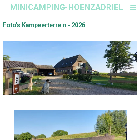
MINICAMPING-HOENZADRIEL
Ga
direct
naar
Foto's Kampeerterrein - 2026
de
hoofdinhoud